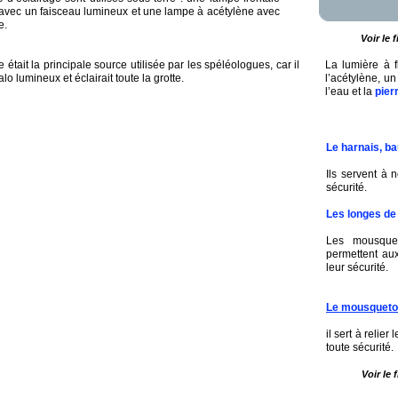
 avec un faisceau lumineux et
une lampe à acétylène avec
e.
Voir le 
était la principale source utilisée par les spéléologues, car il
La lumière à 
alo lumineux et éclairait toute la grotte.
l’acétylène, u
l’eau et la
pier
Le harnais, ba
Ils servent à 
sécurité.
Les longes de
Les mousquet
permettent au
leur sécurité.
Le mousquet
il sert à relie
toute sécurité.
Voir le