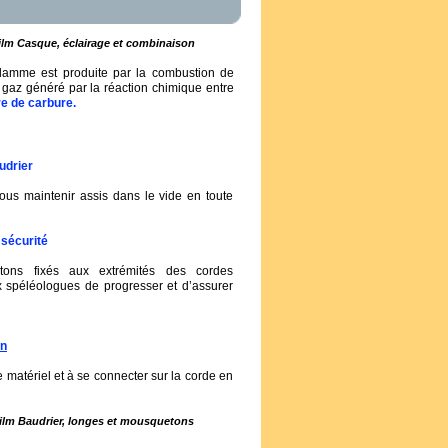
film Casque, éclairage et combinaison
flamme est produite par la combustion de
n gaz généré par la réaction chimique entre
re de carbure.
udrier
nous maintenir assis dans le vide en toute
 sécurité
ons fixés aux extrémités des cordes
x spéléologues de progresser et d’assurer
on
r le matériel et à se connecter sur la corde en
 film Baudrier, longes et mousquetons