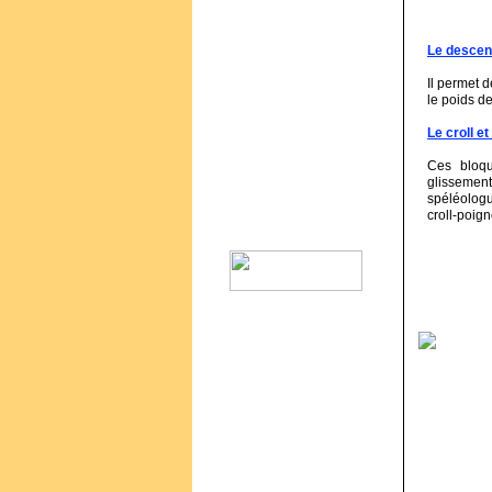
Le descen
Il permet d
le poids de
Le croll et
Ces bloq
glissemen
spéléologu
croll-poign