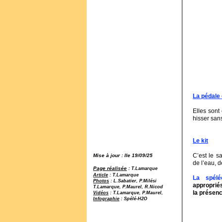
La pédale 
Elles sont
hisser sans
Le kit
C’est le s
Mise à jour : lle 19/09/25
de l’eau, d
Page réalisée
:
T.Lamarque
Article
: T.Lamarque
La spéléo
Photos
: L.Sabatier, P.Milési
appropriés
T.Lamarque, P.Maurel, R.Nicod
la présenc
Vidéos
: T.Lamarque, P.Maurel,
Infographie
: Spélé-H2O