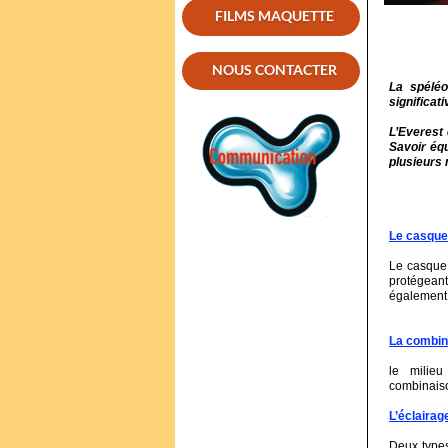
FILMS MAQUETTE
NOUS CONTACTER
La spéléo
significat
L’Everest
Savoir éq
plusieurs 
Le casque
Le casque 
protégeant 
également 
La combin
le milieu
combinaiso
L’éclairag
Deux types