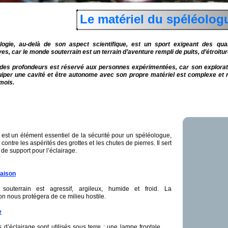
Le matériel du spéléolog
logie, au-delà de son aspect scientifique, est un sport exigeant des qua
ives, car le monde souterrain est un terrain d’aventure rempli de puits, d’étroitur
 des profondeurs est réservé aux personnes expérimentées, car son explorati
uiper une cavité et être autonome avec son propre matériel est complexe et 
mois.
est un élément essentiel de la sécurité pour un spéléologue,
contre les aspérités des grottes et les chutes de pierres. Il sert
de support pour l’éclairage.
aison
 souterrain est agressif, argileux, humide et froid. La
n nous protégera de ce milieu hostile.
e
 d’éclairage sont utilisés sous terre : une lampe frontale