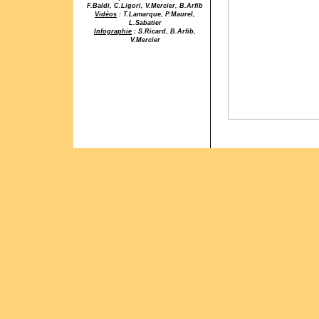
F.Baldi, C.Ligori, V.Mercier, B.Arfib
Vidéos
: T.Lamarque, P.Maurel,
L.Sabatier
Infographie
: S.Ricard, B.Arfib,
V.Mercier