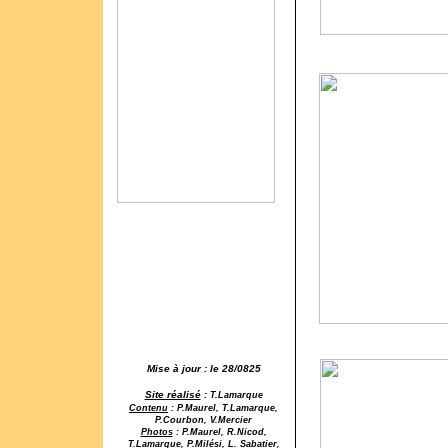
Mise à jour : le 28/0825
Site réalisé
:
T.Lamarque
Contenu
: P.Maurel, T.Lamarque,
P.Courbon, V.Mercier
Photos
: P.Maurel, R.Nicod,
T.Lamarque, P.Milési, L. Sabatier,