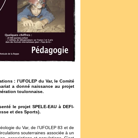
iations : l’UFOLEP du Var, le Comité
nariat a donné naissance au projet
mération toulonnaise.
ésenté le projet SPELE-EAU à DEFI-
esse et des Sports).
éologie du Var, de l
ʼ
UFOLEP 83 et de
irculations souterraines associée à un