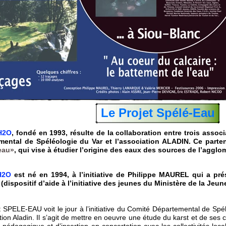
Le Projet Spélé-Eau
H2O
, fondé en 1993, résulte de la collaboration entre trois assoc
mental de Spéléologie du Var et l’association ALADIN. Ce parte
eau»
, qui vise à étudier l’origine des eaux des sources de l’agglo
H2O
est né en 1994, à l’initiative de Philippe MAUREL qui a pr
dispositif d’aide à l’initiative des jeunes du Ministère de la Jeun
t SPELE-EAU voit le jour à l
ʼ
initiative du Comité Départemental de Spél
ion Aladin. Il s
ʼ
agit de mettre en oeuvre une étude du karst et de ses c