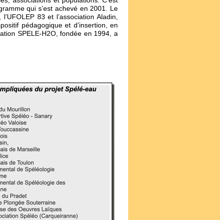
ales, associations et populations. C
ʼ
est
ogramme qui s
ʼ
est achevé en 2001. Le
 l’UFOLEP 83 et l’association Aladin,
spositif pédagogique et d’insertion, en
sociation SPELE-H2O, fondée en 1994, a