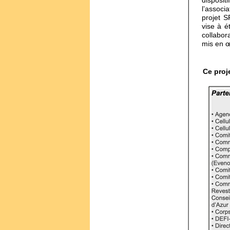
disposit
l
ʼ
associa
projet S
vise à é
collabor
mis en œ
Ce proj