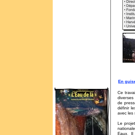
En guis
Ce trava
diverses 
de press
définir l
avec les
Le proje
national
Eaux. Il