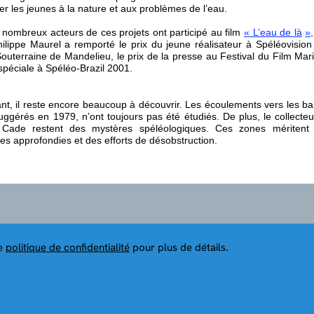
ser les jeunes à la nature et aux problèmes de l’eau.
 nombreux acteurs de ces projets ont participé au film
« L’eau
de là
»,
hilippe Maurel a remporté le prix du jeune réalisateur à Spéléovision
outerraine de Mandelieu, le prix de la presse au Festival du Film Mari
spéciale à Spéléo-Brazil 2001.
t, il reste encore beaucoup à découvrir. Les écoulements vers les bai
uggérés en 1979, n’ont toujours pas été étudiés. De plus, le collecte
 Cade restent des mystères spéléologiques. Ces zones méritent 
es approfondies et des efforts de désobstruction.
re
politique de confidentialité
pour plus de détails.