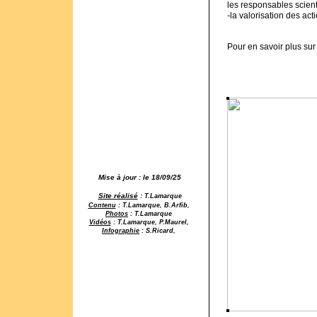
les responsables scient
-la valorisation des acti
Pour en savoir plus su
Mise à jour : le 18/09/25
Site réalisé
:
T.Lamarque
Contenu
: T.Lamarque, B.Arfib,
Photos
: T.Lamarque
Vidéos
: T.Lamarque, P.Maurel,
Infographie
: S.Ricard,