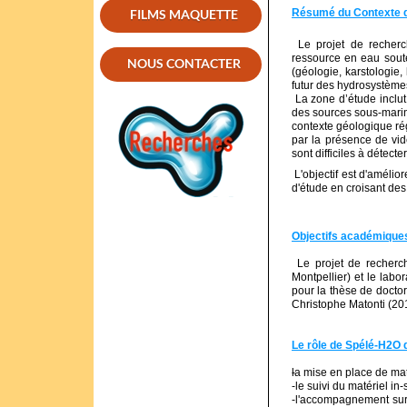
FILMS MAQUETTE
Résumé du Contexte d
Le projet de recherche
ressource en eau soute
NOUS CONTACTER
(géologie, karstologie
futur des hydrosystème
La zone d’étude inclut
des sources sous-marine
contexte géologique ré
par la présence de vid
sont difficiles à détecter
L'objectif est d'amélio
d'étude en croisant de
Objectifs académique
Le projet de recherch
Montpellier) et le labo
pour la thèse de docto
Christophe Matonti (20
Le rôle de Spélé-H2O 
la mise en place de mat
-
-le suivi du matériel in
-l'accompagnement sur 