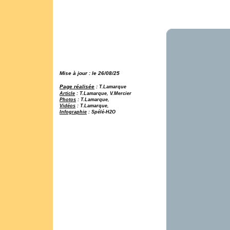
Mise à jour : le 26/08/25
Page réalisée
:
T.Lamarque
Article
: T.Lamarque, V.Mercier
Photos
: T.Lamarque,
Vidéos
: T.Lamarque,
Infographie
: Spélé-H2O