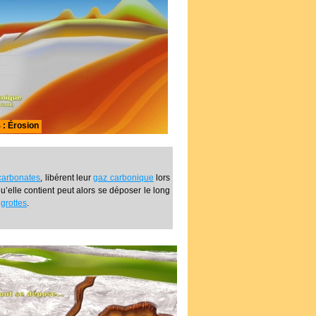
 : Érosion
carbonates
, libérent leur
gaz carbonique
lors
u’elle contient peut alors se déposer le long
s
grottes
.