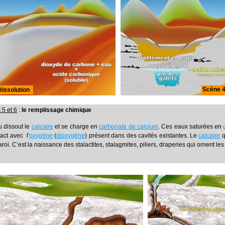
Scène 4
Dissolution
5 et 6
:
le remplissage chimique
u dissout le
calcaire
et se charge en
carbonate de calcium
. Ces eaux saturées en
act avec l'
oxygène
(
dioxygène
) présent dans des cavités existantes. Le
calcaire
q
aroi. C’est la naissance des stalactites, stalagmites, piliers, draperies qui ornent le