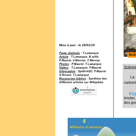
Mise à jour : le 25/01/19
Page réalisée
:
T.Lamarque
Scèn
Article
: T.Lamarque, B.arfib,
P.Maurel, V.Mercier, F.Mercier
Photos
: P.Maurel, T.Lamarque
Scènes 
Vidéos
: T.Lamarque, P.Maurel,
Infographie
: Spélé-H2O, P.Maurel
S.Ricard, T.Lamarque
La
Ressources biblios
: Synthèse des
carbon
différents articles sur Wikipédia
L'
e
éroder,
des gou