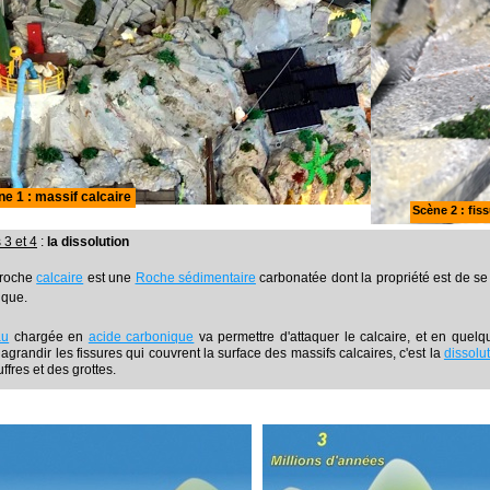
e 1 : massif calcaire
Scène 2 : fis
3 et 4
:
la dissolution
 roche
calcaire
est une
Roche sédimentaire
carbonatée dont la propriété est de s
ique.
au
chargée en
acide carbonique
va permettre d'attaquer le calcaire, et en quelqu
 agrandir les fissures qui couvrent la surface des massifs calcaires, c'est la
dissolu
ffres et des grottes.