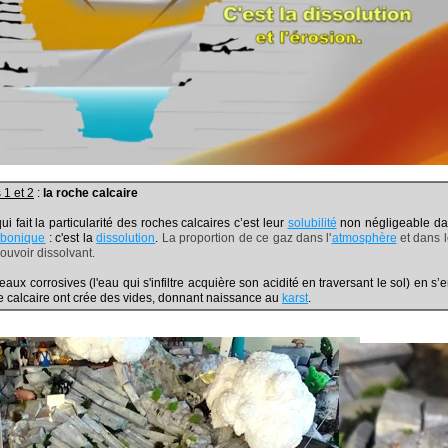
1 et 2
:
la roche calcaire
fait la particularité des roches calcaires c’est leur
solubilité
non négligeable da
rbonique
: c'est la
dissolution
.
La proportion de ce gaz dans l'
atmosphère
et dans l
ouvoir dissolvant.
x corrosives (l'eau qui s'infiltre acquière son acidité en traversant le sol) en s’
e calcaire ont crée des vides, donnant naissance au
karst
.