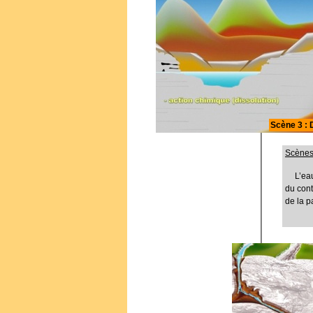
Scène 3 : 
Scènes 
L’ea
du cont
de la p