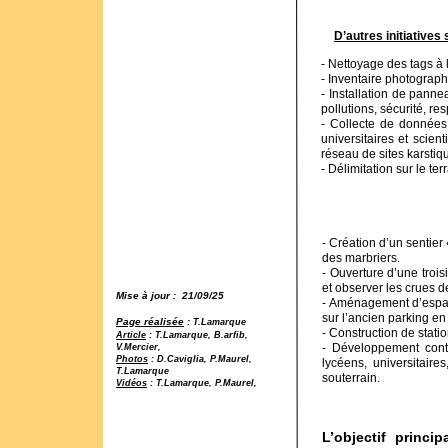
D’autres initiative
- Nettoyage des tags à la
- Inventaire photograph
- Installation de panne
pollutions, sécurité, re
- Collecte de données 
universitaires et scie
réseau de sites karstiq
- Délimitation sur le te
- Création d’un sentier
des marbriers.
- Ouverture d’une troi
et observer les crues d
Mise à jour : 21/09/25
- Aménagement d’espace
sur l’ancien parking en
Page réalisée
:
T.Lamarque
- Construction de stati
Article
: T.Lamarque, B.arfib,
- Développement contin
V.Mercier,
Photos
: D.Caviglia, P.Maurel,
lycéens, universitaire
T.Lamarque
souterrain.
Vidéos
: T.Lamarque, P.Maurel,
L’objectif princi