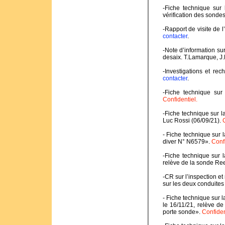
-Fiche technique sur
vérification des sonde
-Rapport de visite de 
contacter
.
-Note d’information su
desaix. T.Lamarque, J.
-Investigations et re
contacter
.
-Fiche technique su
Confidentiel.
Nous contacter
.
-Fiche technique sur l
Luc Rossi (06/09/21).
- Fiche technique sur 
diver N° N6579».
Confi
-Fiche technique sur
relève de la sonde R
-CR sur l’inspection e
sur les deux conduites
- Fiche technique sur l
le 16/11/21, relève 
porte sonde».
Confiden