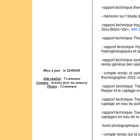
-rapport technique t
- mémoire sur l’étude 
-rapport technique tra
Siou-Blanc-Var».
Voir 
-rapport technique T
- rapport technique H
hydrogéologiques et s
-rapport technique syn
rendu général des op
Mise à jour : le 22/09/25
- compte rendu et syn
thermographie 2001 c
Site réalisé
:
T.Lamarque
Contenu
: Articles (voir les auteurs)
-rapport technique Tr
Photos
: T.Lamarque
Reppe et le captage e
-rapport technique Tr
captage en eau du pui
-rapport technique Tra
captages en eau de la
-livret photographique
- compte rendu sur la