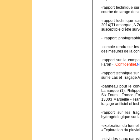
-
rapport technique su
courbe de tarage des 
-rapport technique sur
2014)T.Lamarque, A.Zap
susceptible d’être surv
- rapport photograph
Giens».
-compte rendu sur les
des mesures de la con
-rapport sur la campa
Faron».
Confidentiel.
N
-rapport technique sur
sur le Las et Traçage A
-panneau pour le cong
Lamarque (1), Philippe
Six-Fours – France, Em
13003 Marseille - Fra
traçage artificiel et t
-rapport sur les tra
hydrogéologique sur la
-exploration du tunne
«Exploration du pluvi
-suivi des eaux paras