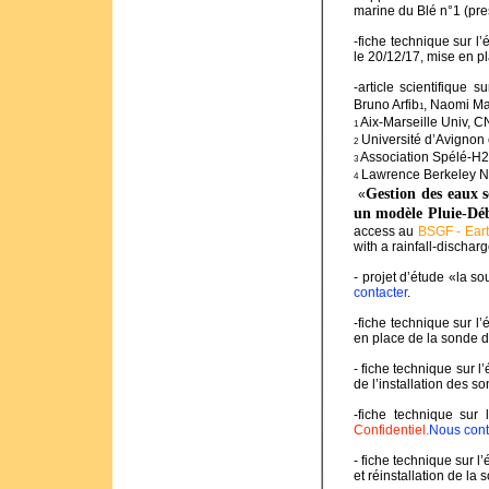
marine du Blé n°1 (pre
-fiche technique sur l
le 20/12/17, mise en p
-article scientifique
Bruno Arfib
, Naomi Maz
1
Aix-Marseille Univ, 
1
Université d’Avigno
2
Association Spélé-H2O
3
Lawrence Berkeley Nat
4
Gestion des eaux 
«
un modèle Pluie-Déb
access au
BSGF - Eart
with a rainfall-discha
- projet d’étude «la s
contacter
.
-fiche technique sur 
en place de la sonde 
- fiche technique sur 
de l’installation des s
-fiche technique sur
Confidentiel.
Nous cont
- fiche technique sur 
et réinstallation de la