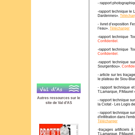
- rapport photographiq
-rapport technique le
Dardennes».
Téléchar
- livret d’exposition 
l’eau».
Télécharger
-rapport technique To
Confidentiel.
-rapport technique To
Confidentiel.
-rapport technique su
Sourgentiou».
Confiden
- article sur les traça
le plateau de Siou-Bl
- rapport technique et
T.Lamarque, P.Maurel «
Autres ressources sur le
- rapport technique su
site de Val d’AS
la Ciotat - Les Logis d
- rapport technique sur
d'infiltration dans l'
Télécharger
-traçages artificiels 
T.Lamarque, P.Maurel, 