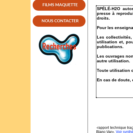
FILMS MAQUETTE
SPÉLÉ-H2O autor
presse à reprodu
droits.
NOUS CONTACTER
Pour les enseignan
Les collectivités
utilisation et, p
publications.
Les ouvrages non p
autre utilisation.
Toute utilisation
En cas de doute,
-rapport technique tr
Blanc-Var».
Voir synth