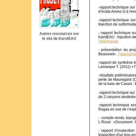
-rapport technique sur 
d'Acide Amino G à l'em
-rapport technique sur
Injection de sulforhod
- rapport technique sur
Autres ressources sur
KarstEAU : Injection d
le site de KarstEAU
Télécharger
- présentation du pro
Beausset».
Télécharge
-rapport de synthèse d
Lamarque T. (2011) «T
-
résultats préliminair
perte de Mauregard (Ce
de la baie de Cassis : 
-
rapport technique su
de 2 canyons destinée 
-
rapport technique e
Ragas en vue de l’expl
- compte-rendu topog
L.Rossi «Document 
Dardennes».
Téléchar
- rapport d’inspectio
Inspection d'un trou e