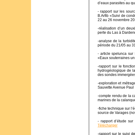
d’eaux parasites au qu
- rapport sur les sou
B.Arfib «Suivi de cond
22 au 26 novembre 2016
-réalisation d’un deux
perte du Las à Darden
-analyse de la turbidi
période du 21/05 au 3
- article spelunca s
«Eaux souterraines un 
-rapport sur le fonc
hydrogéologique de la
des sondes immergée
-exploration et métrag
Sauvette Avenue Paul 
-compte rendu de la c
marines de la calanque
-fiche technique sur 
source de Varages (no
- rapport d’étude su
Télécharger
-rapport sur le suivi