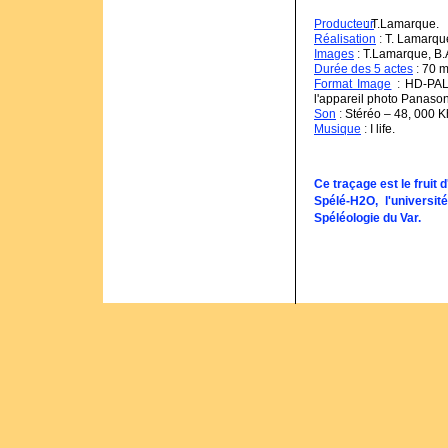
Producteur
: T.Lamarque.
Réalisation
:
T. Lamarque,
Images
:
T.Lamarque, B.A
Durée des 5 actes
:
70 m
Format Image
:
HD-PAL 
l'appareil photo Panas
Son
:
Stéréo – 48, 000 
Musique
:
I life.
Ce traçage est le fruit 
Spélé-H2O, l'universi
Spéléologie du Var.