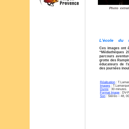
Photo extrait
L’école du 
juillet
Ces images ont é
“Médiathèques 2
parcours aventure
grotte des Rampin
éducateurs de l’
des journées inou
Réalisation
: T.Lamar
Images
: T.Lamarque
Durée
: 30 minutes.
Format Image
: DV-
Son
: Stéréo – 48, 