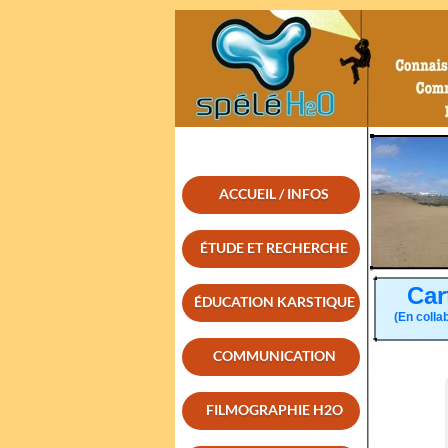
ACCUEIL / INFOS
ÉTUDE ET RECHERCHE
Car
ÉDUCATION KARSTIQUE
(En colla
COMMUNICATION
FILMOGRAPHIE H2O