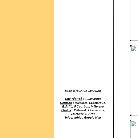
Mise à jour : le 18/09/25
Site réalisé
:
T.Lamarque
Contenu
: P.Maurel, T.Lamarque,
B.Arfib, P.Courbon, V.Mercier
Photos
: P.Maurel, T.Lamarque,
V.Mercier, B.Arfib
Infographie
: Google Map