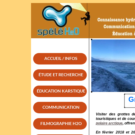
ACCUEIL / INFOS
ÉTUDE ET RECHERCHE
ÉDUCATION KARSTIQUE
G
COMMUNICATION
Visiter des grottes d
touristiques et de cou
FILMOGRAPHIE H2O
polaire arctique
, offre
En février 2018 et 2