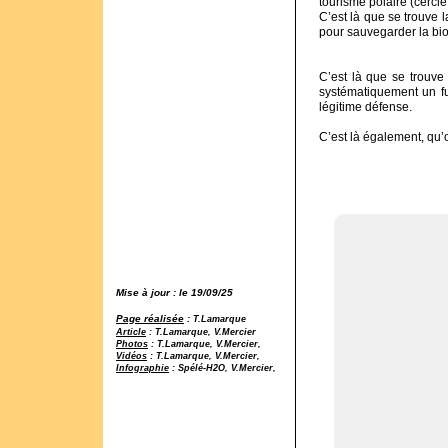
tourisme polaire (cercle 
C’est là que se trouve
pour sauvegarder la bio
C’est là que se trouve 
systématiquement un fu
légitime défense.
C’est là également, qu’o
Mise à jour : le 19/09/25
Page réalisée
:
T.Lamarque
Article
: T.Lamarque, V.Mercier
Photos
: T.Lamarque, V.Mercier,
Vidéos
: T.Lamarque, V.Mercier,
Infographie
: Spélé-H2O, V.Mercier,