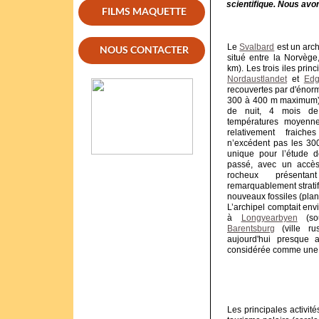
scientifique. Nous avo
FILMS MAQUETTE
Le
Svalbard
est un arch
NOUS CONTACTER
situé entre la Norvège
km). Les trois iles pri
Nordaustlandet
et
Edg
recouvertes par d'énorm
300 à 400 m maximum).
de nuit, 4 mois de 
températures moyenne
relativement fraiche
n’excédent pas les 30
unique pour l’étude 
passé, avec un accès
rocheux présenta
remarquablement stratif
nouveaux fossiles (plant
L’archipel comptait en
à
Longyearbyen
(sou
Barentsburg
(ville ru
aujourd'hui presque 
considérée comme un
Les principales activité