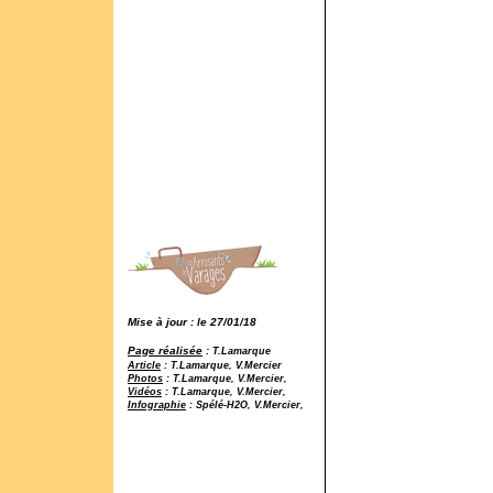
Mise à jour : le 27/01/18
Page réalisée
:
T.Lamarque
Article
: T.Lamarque, V.Mercier
Photos
: T.Lamarque, V.Mercier,
Vidéos
: T.Lamarque, V.Mercier,
Infographie
: Spélé-H2O, V.Mercier,