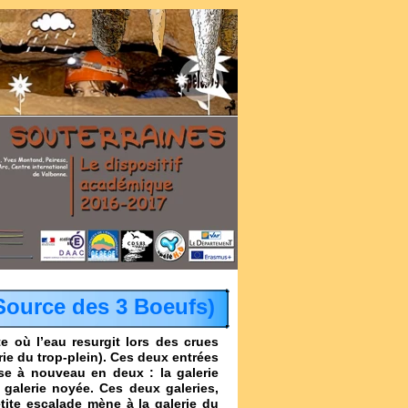
(Source des 3 Boeufs)
e où l’eau resurgit lors des crues
erie du trop-plein). Ces deux entrées
vise à nouveau en deux : la galerie
e galerie noyée. Ces deux galeries,
tite escalade mène à la galerie du