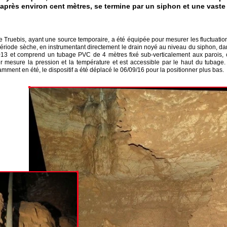
 après environ cent mètres, se termine par un siphon et une vaste 
e Truebis, ayant une source temporaire, a été équipée pour mesurer les fluctuatio
riode sèche, en instrumentant directement le drain noyé au niveau du siphon, dans
013 et comprend un tubage PVC de 4 mètres fixé sub-verticalement aux parois,
r mesure la pression et la température et est accessible par le haut du tubage.
mment en été, le dispositif a été déplacé le 06/09/16 pour la positionner plus bas.