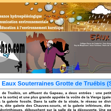
t Eaux Souterraines Grotte de Truébis 
e de Truébis, un affluent du Gapeau, a deux entrées : une petit
de la sortie) et une plus grande appelée la voûte de la Vierge (gal
 la galerie fossile. Dans la salle de la strate, le réseau se di
e, dite galerie des Chauves-souris, et la galerie inférieure, dit
labyrinthiques, débouchent sur la salle de la découverte. Une pe