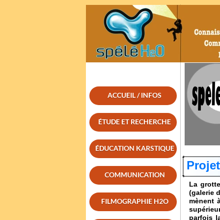
ACCUEIL / INFOS
ÉTUDE ET RECHERCHE
ÉDUCATION KARSTIQUE
Proje
COMMUNICATION
La grott
(galerie 
FILMOGRAPHIE H2O
mènent à
supérieur
parfois 