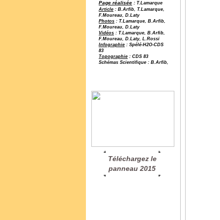
Page réalisée
:
T.Lamarque
Article
: B.Arfib, T.Lamarque,
F.Moureau, D.Laty
Photos
: T.Lamarque, B.Arfib,
F.Moureau, D.Laty
Vidéos
: T.Lamarque, B.Arfib,
F.Moureau, D.Laty, L.Rossi
Infographie
: Spélé-H2O-CDS
83
Topographie
: CDS 83
Schémas Scientifique : B.Arfib,
F.Moureau, JP.Lucot
Téléchargez le
panneau 2015