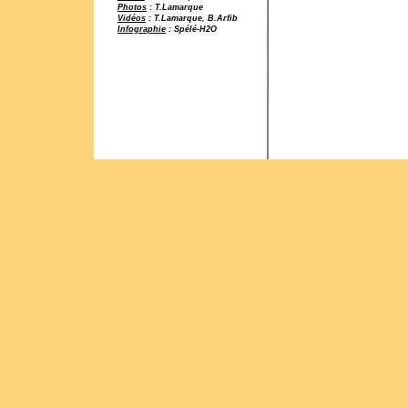
Photos
: T.Lamarque
Vidéos
: T.Lamarque, B.Arfib
Infographie
: Spélé-H2O