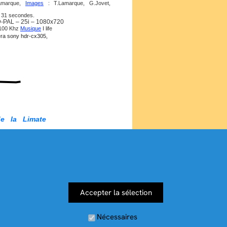
amarque,
Images
: T.Lamarque, G.Jovet,
s 31 secondes.
-PAL – 25i – 1080x720
 100 Khz
Musique
I life
éra sony hdr-cx305,
e la Limate
arbonne qui se promène au soleil pour
ion à la Limate (plateau de Siou-blanc).
ements sur la plus grosse araignée de
t ce lien
-nature.com/gros_plans/lycose-de-
Accepter la sélection
arque,
Images
: T.Lamarque,
 28 secondes.
-PAL – 30i – 1080x720
 100 Khz
Musique
I life
Nécessaires
eil photo Panasonic DMC-FT1,,