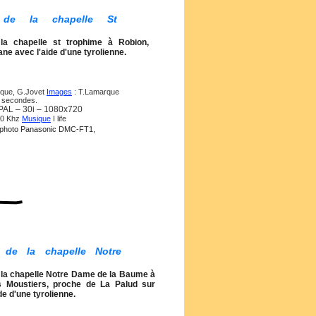
n de la chapelle St
la chapelle st trophime à Robion,
ne avec l'aide d'une tyrolienne.
rque, G.Jovet
Images
: T.Lamarque
9 secondes.
AL – 30i – 1080x720
00 Khz
Musique
I life
il photo Panasonic DMC-FT1,
n de la chapelle Notre
 la chapelle Notre Dame de la Baume à
s Moustiers, proche de La Palud sur
de d'une tyrolienne.