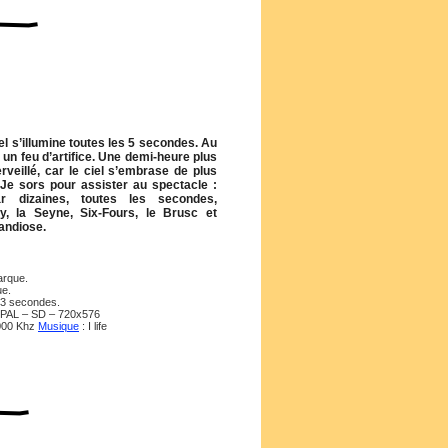
ciel s’illumine toutes les 5 secondes. Au
 un feu d’artifice. Une demi-heure plus
erveillé, car le ciel s’embrase de plus
 Je sors pour assister au spectacle :
r dizaines, toutes les secondes,
ry, la Seyne, Six-Fours, le Brusc et
randiose.
arque.
ue.
 13 secondes.
-PAL – SD – 720x576
 000 Khz
Musique
: I life