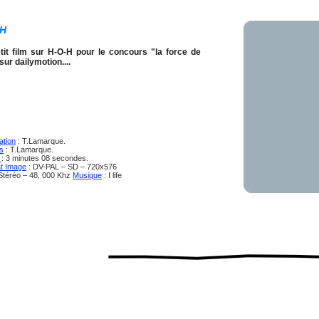
-H
tit film sur H-O-H pour le concours "la force de
 sur dailymotion....
ation
: T.Lamarque.
s
: T.Lamarque.
e
: 3 minutes 08 secondes.
t Image
: DV-PAL – SD – 720x576
Stéréo – 48, 000 Khz
Musique
: I life