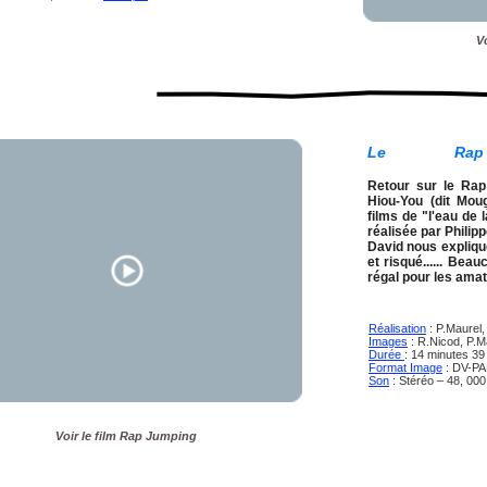
V
Le Rap
jumping
Retour sur le Ra
Hiou-You (dit Mou
films de "l'eau de 
réalisée par Philip
David nous expliqu
et risqué...... Bea
régal pour les amat
Réalisation
: P.Maurel,
Images
: R.Nicod, P.M
Durée
: 14 minutes 3
Format Image
: DV-PA
Son
: Stéréo – 48, 00
Voir le film Rap Jumping