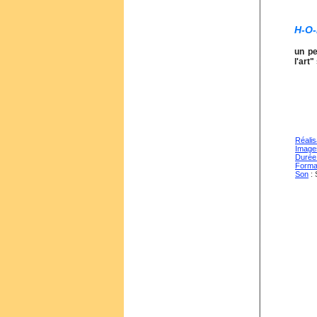
H-O
un pe
l'art"
Réalis
Image
Duré
Forma
Son
: 