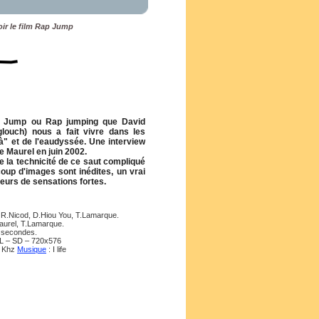
oir le film Rap Jump
p Jump ou Rap jumping que David
glouch) nous a fait vivre dans les
là" et de l'eaudyssée. Une interview
pe Maurel en juin 2002.
e la technicité de ce saut compliqué
ucoup d'images sont inédites, un vrai
eurs de sensations fortes.
 R.Nicod, D.Hiou You, T.Lamarque.
aurel, T.Lamarque.
9 secondes.
L – SD – 720x576
0 Khz
Musique
: I life