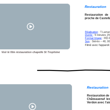
Restauratio
Trophime
Restauration de 
proche de Castella
Réalisation
: T.Lama
Durée
: 9 minutes 2
HD-P
Format Image
:
Son
: Stéréo – 48, 0
Filmé avec l'appare
Voir le film restauration chapelle St Trophime
Restauratio
Dame
Restauration de
Châteauenuf le
Verdon avec l'ai