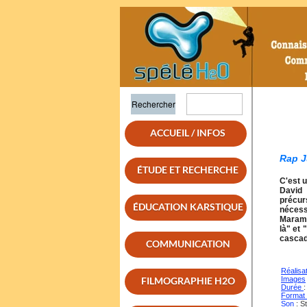
ACCUEIL / INFOS
Rap 
ÉTUDE ET RECHERCHE
C'est u
David
précur
ÉDUCATION KARSTIQUE
nécessa
Maramo
là" et 
cascade
COMMUNICATION
Réalisa
FILMOGRAPHIE H2O
Images
Durée
Format
Son
: S