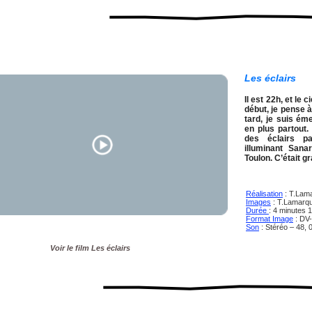
Les éclairs
Il est 22h, et le 
début, je pense à
tard, je suis ém
en plus partout.
des éclairs pa
illuminant Sana
Toulon.
C’était g
Réalisation
: T.Lam
Images
: T.Lamarq
Durée
: 4 minutes
Format Image
: DV
Son
: Stéréo – 48,
Voir le film Les éclairs