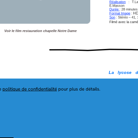
Réalisation
: T.L
E.Masson
Durée
: 28 minute
HD
Format Image
:
Son
: Stéréo – 41,
Filmé avec la cam
Voir le film restauration chapelle Notre Dame
La lycose d
(Var)
Une Lycose de N
accélérer l'éclos
re
politique de confidentialité
pour plus de détails.
Plus de renseign
France en suivan
http://animateur
narbonne.html
Réalisation
: T.Lam
Durée
: 1 minutes
HD
Format Image
:
Son
: Stéréo – 41,
Filmé avec l'appar