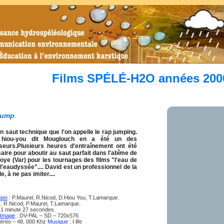
Films SPÉLÉ-H2O années 200
Jump
n saut technique que l'on appelle le rap jumping.
 hiou-you dit Mouglouch en a été un des
seurs.Plusieurs heures d'entraînement ont été
ire pour aboutir au saut parfait dans l'abîme de
ye (Var) pour les tournages des films "l'eau de
"l'eaudyssée".... David est un professionnel de la
, à ne pas imiter....
tion
: P.Maurel, R.Nicod, D.Hiou You, T.Lamarque.
: R.Nicod, P.Maurel, T.Lamarque.
: 1 minute 27 secondes.
 Image
: DV-PAL – SD – 720x576
téréo – 48, 000 Khz
Musique
: I life