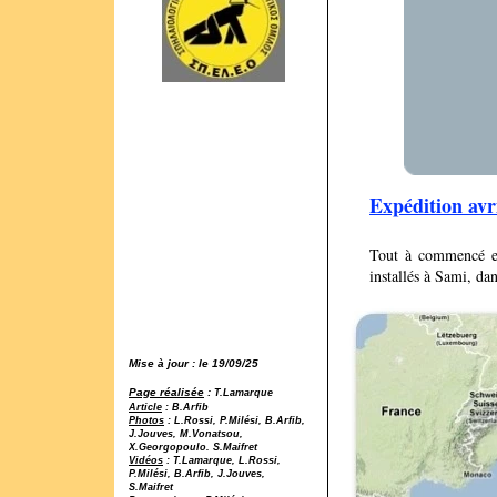
Expédition avr
Tout à commencé en
installés à Sami, da
Mise à jour : le 19/09/25
Page réalisée
:
T.Lamarque
Article
: B.Arfib
Photos
: L.Rossi, P.Milési, B.Arfib,
J.Jouves, M.Vonatsou,
X.Georgopoulo. S.Maifret
Vidéos
: T.Lamarque, L.Rossi,
P.Milési, B.Arfib, J.Jouves,
S.Maifret