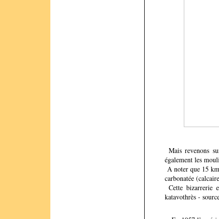
L’équip
Mais revenons sur 
également les mouli
A noter que 15 km s
carbonatée (calcair
Cette bizarrerie e
katavothrès - sourc