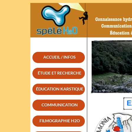
ACCUEIL / INFOS
ÉTUDE ET RECHERCHE
ÉDUCATION KARSTIQUE
E
COMMUNICATION
FILMOGRAPHIE H2O